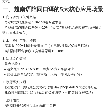
方式。
一、越南语陪同口译的5大核心应用场景
1. 商务谈判（关键数据）
- 每小时需精准传递 120-150组专业术语
- 价格敏感点翻译误差须＜0.5%（如“CIF价格包含保险费”误译可能导
致10%成本偏差）
2. 工厂验厂与生产稽核
- 需掌握 200+制造业专用词汇（如电镀/注塑/QC检测标准）
- 实时翻译设备参数（误差容忍度±0.1mm）
3. 法律文件签署
- 重点把控：
▸ 越文版“Bên A/Bên B”（甲方/乙方）条款对应
▸ 赔偿金额单位转换（越南盾↔人民币即时汇率计算）
4. 政府事务沟通
- 必须熟悉 15类行政公文格式（如Giấy phép đầu tư/投资许可证）
- 礼仪性用语规范（对部长级官员称谓错误可能导致议程取消）
5. 医疗陪同
- 需精准翻译 50种以上药品化学名称