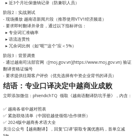
▸ 近3个月社保缴纳记录（防兼职人员）
阶段2：实战测试
- 现场播放 越南语新闻片段（推荐使用VTV1经济频道）
- 要求即时翻译并录音，通过以下指标评估：
▸ 专业词汇准确率
▸ 语流连贯性
▸ 冗余词比例（如“呃”“这个”应＜5%）
阶段3：背景调查
- 通过越南司法部官网（[moj.gov.vn](https://www.moj.gov.vn) 验证
翻译资格证编号
- 要求提供往期客户评价（优先选择有中资企业背书的译员）
结语：专业口译决定中越商业成败
立即添加微信：phiendichTQ 领取《越南语翻译防坑手册》，内含：
✅ 越南各省中越对照表
✅ 紧急联络清单（中国驻越使领馆/合作律所）
✅ 2024版中越商务术语大全
关注公众号【越南翻译】，回复“口译”获取专属优惠码，首单立减
5%。