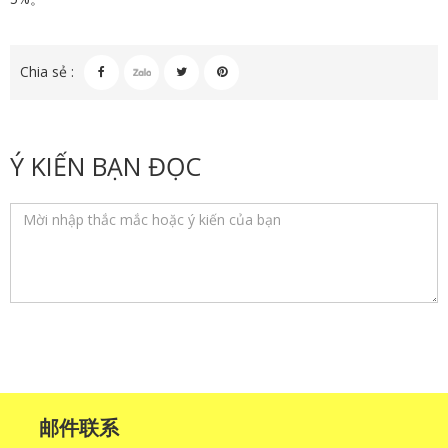
Chia sẻ :
Ý KIẾN BẠN ĐỌC
邮件联系