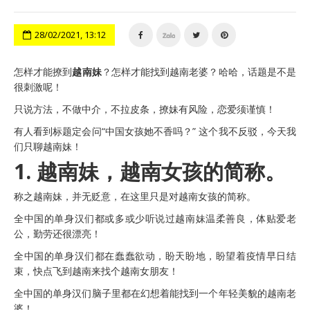
28/02/2021, 13:12
怎样才能撩到
越南妹
？怎样才能找到越南老婆？哈哈，话题是不是
很刺激呢！
只说方法，不做中介，不拉皮条，撩妹有风险，恋爱须谨慎！
有人看到标题定会问“中国女孩她不香吗？” 这个我不反驳，今天我
们只聊越南妹！
1. 越南妹，越南女孩的简称。
称之越南妹，并无贬意，在这里只是对越南女孩的简称。
全中国的单身汉们都或多或少听说过越南妹温柔善良，体贴爱老
公，勤劳还很漂亮！
全中国的单身汉们都在蠢蠢欲动，盼天盼地，盼望着疫情早日结
束，快点飞到越南来找个越南女朋友！
全中国的单身汉们脑子里都在幻想着能找到一个年轻美貌的越南老
婆！