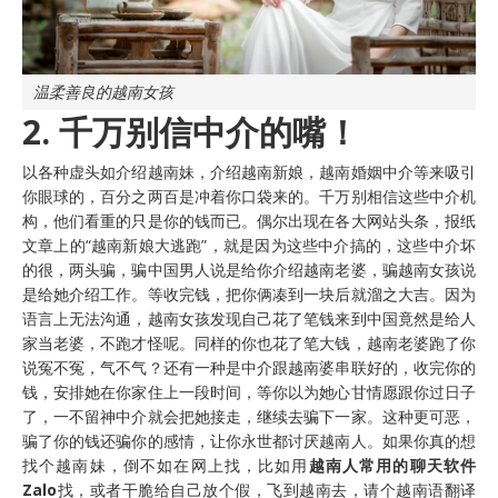
温柔善良的越南女孩
2. 千万别信中介的嘴！
以各种虚头如介绍越南妹，介绍越南新娘，越南婚姻中介等来吸引
你眼球的，百分之两百是冲着你口袋来的。千万别相信这些中介机
构，他们看重的只是你的钱而已。偶尔出现在各大网站头条，报纸
文章上的“越南新娘大逃跑”，就是因为这些中介搞的，这些中介坏
的很，两头骗，骗中国男人说是给你介绍越南老婆，骗越南女孩说
是给她介绍工作。等收完钱，把你俩凑到一块后就溜之大吉。因为
语言上无法沟通，越南女孩发现自己花了笔钱来到中国竟然是给人
家当老婆，不跑才怪呢。同样的你也花了笔大钱，越南老婆跑了你
说冤不冤，气不气？还有一种是中介跟越南婆串联好的，收完你的
钱，安排她在你家住上一段时间，等你以为她心甘情愿跟你过日子
了，一不留神中介就会把她接走，继续去骗下一家。这种更可恶，
骗了你的钱还骗你的感情，让你永世都讨厌越南人。如果你真的想
找个越南妹，倒不如在网上找，比如用
越南人常用的聊天软件
Zalo
找，或者干脆给自己放个假，飞到越南去，请个
越南语翻译