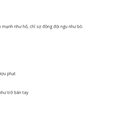
hư hổ, chỉ sợ đồng đội ngu như bò.
ợu phạt
hư trở bàn tay