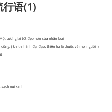
行语(1)
tương lai tốt đẹp hơn của nhân loại.
 ( khi thi hành đại đạo, thiên hạ là thuộc về mọi người. )
ật
ạch núi xanh