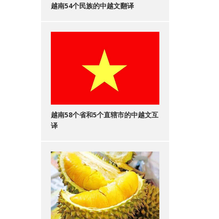
越南54个民族的中越文翻译
越南58个省和5个直辖市的中越文互
译