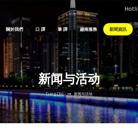
Hotli
關於我們
口 譯
筆 譯
越南服務
新聞資訊
同声传译
专业笔译
越南签证
交替传译
会议口译
越南快递
展会翻译
陪同口译
谈判口译
新闻与活动
语音翻译
远程翻译
Trang Chủ
新闻与活动