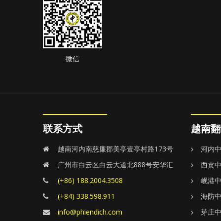
微信
联系方式
越南翻
越南河内南慈廉郡美亭壹亭村路173号
河内
广州市白云区白云大道北888号安华汇
西贡
(+86) 188.2004.3508
岘港
(+84) 338.598.911
海防
info@phiendich.com
芽庄