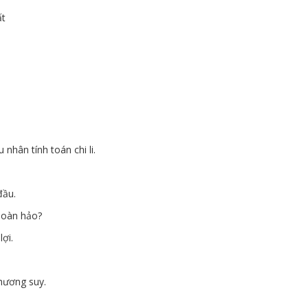
ất
n tính toán chi li.
ầu.
hoàn hảo?
ợi.
ương suy.